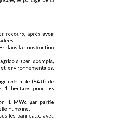
ricole, le partage de la
er recours, après avoir
radées.
es dans la construction
é agricole (par exemple,
 et environnementales,
gricole utile (SAU)
de
 1 hectare
pour les
ron
1 MWc par partie
helle humaine.
 sous les panneaux, avec