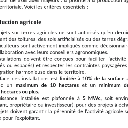
tour de trois axes majeurs : la priorité à la production ag
erritoriale. Voici les critères essentiels :
duction agricole
ojets sur terres agricoles ne sont autorisés qu’en derni
nt des toitures, des sols artificialisés ou des terres dég
riculteurs sont activement impliqués comme décisionnair
ollaboration avec leurs conseillers agronomiques.
tallations doivent être conçues pour faciliter l’activit
és ou espacés) et respecter les contraintes paysagères
gration harmonieuse dans le territoire.
face des installations est
limitée à 10% de la surface a
avec un
maximum de 10 hectares
et un
minimum de
 hectares ou plus.
issance installée est plafonnée à
5 MWc,
soit envi
ant, propriétaire ou investisseur), pour des projets à éc
ojets doivent garantir la pérennité de l’activité agricole
pour l’exploitant.