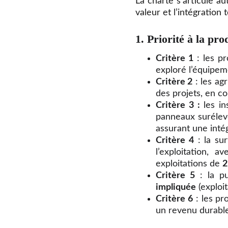
La charte s’articule au
valeur et l’intégration t
1. Priorité à la pro
Critère 1
: les pr
exploré l’équipeme
Critère 2
: les ag
des projets, en c
Critère 3 :
les ins
panneaux surélev
assurant une inté
Critère 4
: la sur
l’exploitation, 
exploitations de
2
Critère 5
: la pu
impliquée
(exploit
Critère 6
: les pr
un revenu durable 