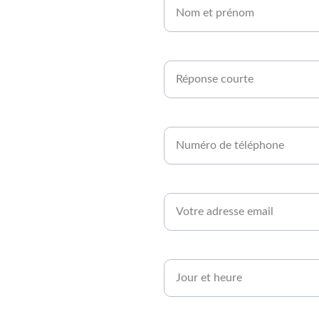
en 
Êtes-vous agriculteur ou développe
rt 
Numéro de téléphone*
Email*
Quand serez-vous disponible ?*