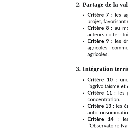
2. Partage de la va
Critère 7
: les ag
projet, favorisan
Critère 8
: au moi
acteurs du territoi
Critère 9
: les é
agricoles, comme
agricoles.
3. Intégration terri
Critère 10
: une
l’agrivoltaïsme et 
Critère 11
: les 
concentration.
Critère 13
: les é
autoconsommation 
Critère 14
: les
l’Observatoire Nat