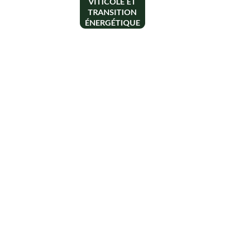
VITICOLE ET
TRANSITION
ÉNERGÉTIQUE
Contact
+33 6 10 95 39 14
voary.fy@agrivoltis.fr
AGENCE PARIS
SIREN: 994 454 882
Suivez-nous sur les réseaux sociaux !