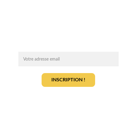
Chaque mois, recevez par email des 
conseils d'experts, des opportunités et 
des infos clés pour lancer votre projet 
agrivoltaïque en toute sérénité.
On vous ajoute à la liste ?
INSCRIPTION !
En vous inscrivant, vous acceptez notre 
politique de gestion des données
.
En savoir plus