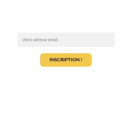
des infos clés pour lancer votre projet 
agrivoltaïque en toute sérénité.
On vous ajoute à la liste ?
INSCRIPTION !
En vous inscrivant, vous acceptez notre 
politique de gestion des données
.
En savoir plus
Qui sommes-nous ? 
Devenir partenaire