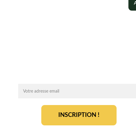
Chaque mois, recevez par email des conseils 
d'experts, des opportunités et des infos clés pou
lancer votre projet agrivoltaïque en toute sérénit
On vous ajoute à la liste ?
INSCRIPTION !