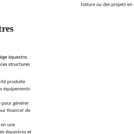
toiture ou des projets e
res 
ège équestre, 
ces structures 
icité produite 
res équipements 
e pour générer 
our financer de 
 en une 
és équestres et 