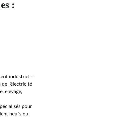
es : 
nt industriel – 
e l’électricité 
, élevage, 
pécialisés pour 
ient neufs ou 