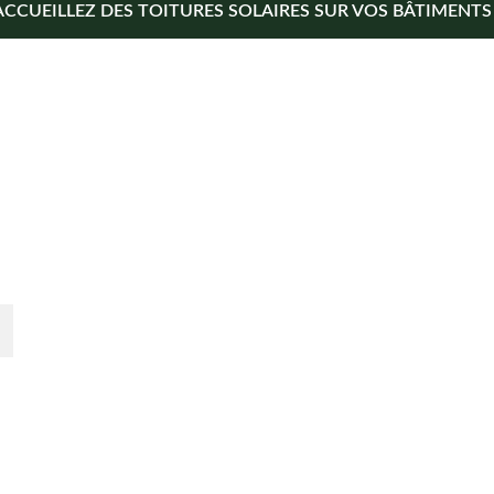
ACCUEILLEZ DES TOITURES SOLAIRES SUR VOS BÂTIMENTS 
En savoir plus
Qui sommes-nous ? 
r 
é.
Déposer votre projet
Devenir partenaire
Actualités
Votre terrain
CGU
Politique de confidentialité
Gestion des cookies