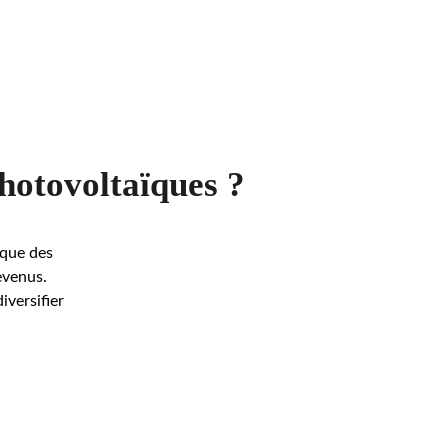
photovoltaïques ?
 que des 
evenus. 
iversifier 