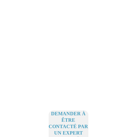
son éligibilité et sa valeur possible à la 
location. Pour savoir plus sur votre 
éligibilité, vous pouvez vous référer à la 
Loi AER. 
2. Pourquoi choisir 
Agrivoltis ?
Grâce à notre expertise et aux 
partenariats que nous avons noué, nous 
mettons en relation les agriculteurs 
avec les développeurs adaptés. 
DEMANDER À
ÊTRE
CONTACTÉ PAR
UN EXPERT