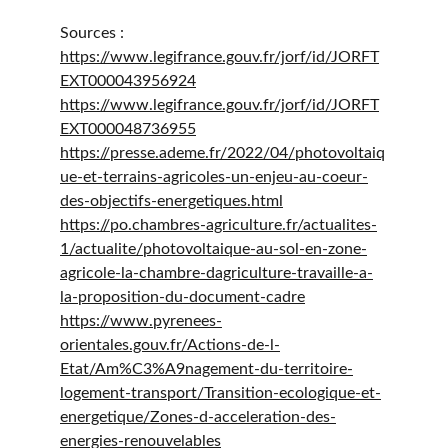
Sources :
https://www.legifrance.gouv.fr/jorf/id/JORFT
EXT000043956924
https://www.legifrance.gouv.fr/jorf/id/JORFT
EXT000048736955
https://presse.ademe.fr/2022/04/photovoltaiq
ue-et-terrains-agricoles-un-enjeu-au-coeur-
des-objectifs-energetiques.html
https://po.chambres-agriculture.fr/actualites-
1/actualite/photovoltaique-au-sol-en-zone-
agricole-la-chambre-dagriculture-travaille-a-
la-proposition-du-document-cadre
https://www.pyrenees-
orientales.gouv.fr/Actions-de-l-
Etat/Am%C3%A9nagement-du-territoire-
logement-transport/Transition-ecologique-et-
energetique/Zones-d-acceleration-des-
energies-renouvelables