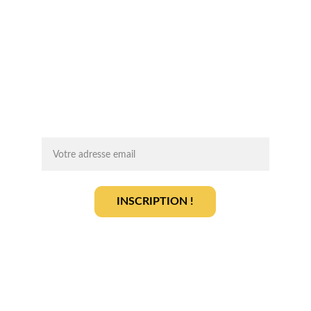
Chaque mois, recevez par email des 
conseils d'experts, des opportunités et 
des infos clés pour lancer votre projet 
agrivoltaïque en toute sérénité.
On vous ajoute à la liste ?
INSCRIPTION !
En vous inscrivant, vous acceptez notre 
politique de gestion des données
.
En savoir plus