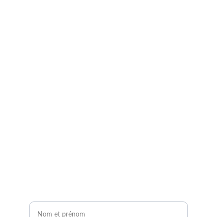
Demandez à entrer en 
contact avec un expert 
agrivoltaïque !
Remplissez notre formulaire de contact en 2 
minutes.
Vous serez contacté sous 24H !
Nom et prénom*