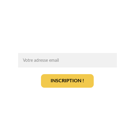
Chaque mois, recevez par email des 
conseils d'experts, des opportunités et 
des infos clés pour lancer votre projet 
agrivoltaïque en toute sérénité.
On vous ajoute à la liste ?
INSCRIPTION !
En vous inscrivant, vous acceptez notre 
politique de gestion des données
.
En savoir plus