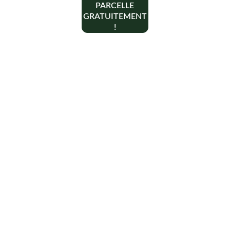
PARCELLE
GRATUITEMENT
!
Contact
+33 6 10 95 39 14
voary.fy@agrivoltis.fr
AGENCE PARIS
SIREN: 994 454 882
Suivez-nous sur les réseaux sociaux !