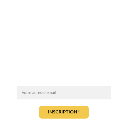
Chaque mois, recevez par email des 
conseils d'experts, des opportunités et 
des infos clés pour lancer votre projet 
agrivoltaïque en toute sérénité.
On vous ajoute à la liste ?
INSCRIPTION !