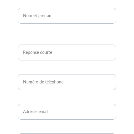
Nom et prénom*
Êtes-vous agriculteur ou développeur de
projets photovoltaïques ?*
Numéro de téléphone*
Email*
Quand serez-vous disponible ?*