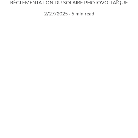
RÉGLEMENTATION DU SOLAIRE PHOTOVOLTAÏQUE
2/27/2025
5 min read
Demandez à entrer en 
contact avec un expert 
agrivoltaïque !
Remplissez notre formulaire de contact en 2 
minutes.
Vous serez contacté sous 24H !