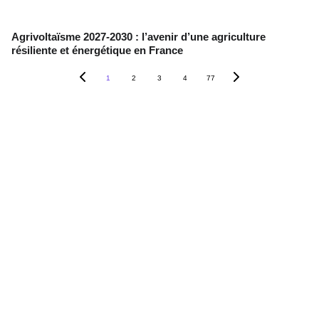
Agrivoltaïsme 2027-2030 : l’avenir d’une agriculture
résiliente et énergétique en France
1
2
3
4
77
Contact
+33 6 10 95 39 14
voary.fy@agrivoltis.fr
AGENCE PARIS
SIREN: 994 454 882
Suivez-nous sur les réseaux sociaux !