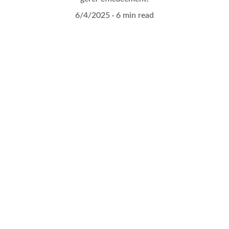
6/4/2025
6 min read
Demandez à entrer en 
contact avec un expert 
agrivoltaïque !
Remplissez notre formulaire de contact en 2 
minutes.
Vous serez contacté sous 24H !
Nom et prénom*