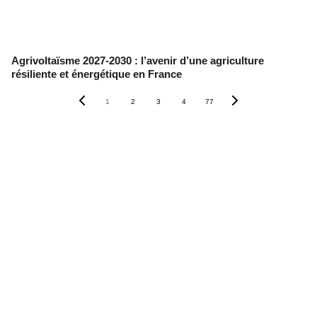
Agrivoltaïsme 2027-2030 : l’avenir d’une agriculture
résiliente et énergétique en France
1
2
3
4
77
Contact
+33 6 10 95 39 14
voary.fy@agrivoltis.fr
AGENCE PARIS
SIREN: 994 454 882