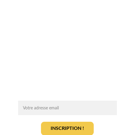
Suivez-nous sur les réseaux sociaux !
Chaque mois, recevez par email des 
conseils d'experts, des opportunités et 
des infos clés pour lancer votre projet 
agrivoltaïque en toute sérénité.
On vous ajoute à la liste ?
INSCRIPTION !