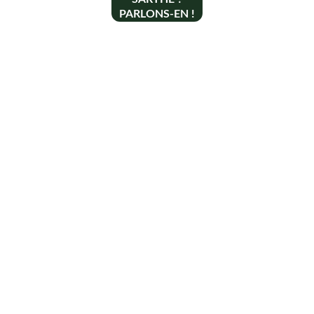
PARLONS-EN !
Contact
+33 6 10 95 39 14
voary.fy@agrivoltis.fr
AGENCE PARIS
SIREN: 994 454 882
Suivez-nous sur les réseaux sociaux !