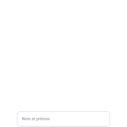
Demandez à entrer en 
contact avec un expert 
agrivoltaïque !
Remplissez notre formulaire de contact en 2 
minutes.
Vous serez contacté sous 24H !
Nom et prénom*