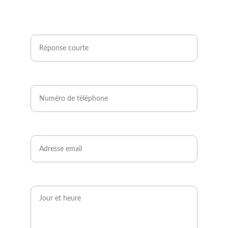
Êtes-vous agriculteur ou développeur de
projets photovoltaïques ?*
Numéro de téléphone*
Email*
Quand serez-vous disponible ?*