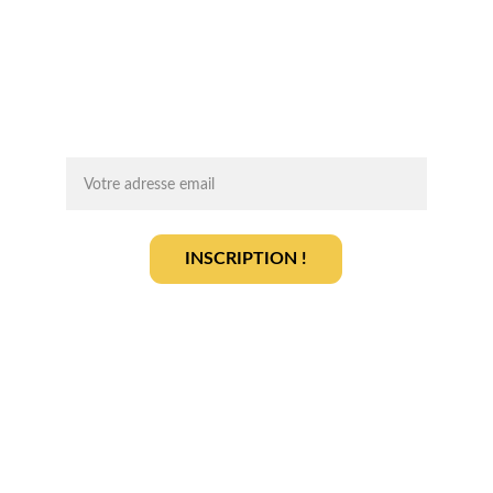
Chaque mois, recevez par email des 
conseils d'experts, des opportunités et 
des infos clés pour lancer votre projet 
agrivoltaïque en toute sérénité.
On vous ajoute à la liste ?
INSCRIPTION !
En vous inscrivant, vous acceptez notre 
politique de gestion des données
.
En savoir plus
Qui sommes-nous ? 