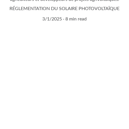
RÉGLEMENTATION DU SOLAIRE PHOTOVOLTAÏQUE
3/1/2025
8 min read
Demandez à entrer en 
contact avec un expert 
agrivoltaïque !
Remplissez notre formulaire de contact en 2 
minutes.
Vous serez contacté sous 24H !