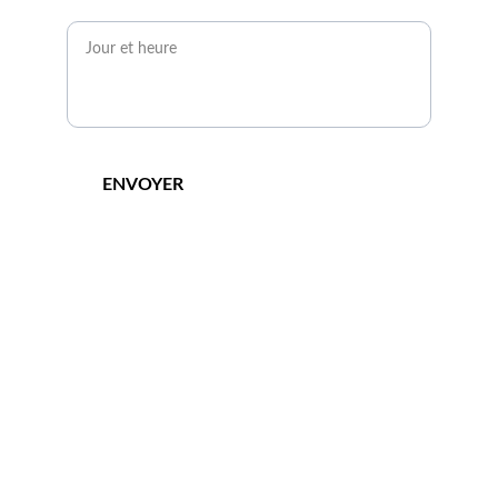
Quand serez-vous disponible ?*
ENVOYER