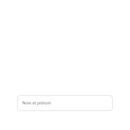
contact avec un expert 
agrivoltaïque !
Remplissez notre formulaire de contact en 2 
minutes.
Vous serez contacté sous 24H !
Nom et prénom*
Êtes-vous agriculteur ou développeur de
projets photovoltaïques ?*