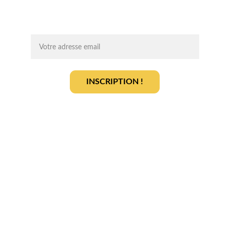
agrivoltaïque en toute sérénité.
On vous ajoute à la liste ?
INSCRIPTION !
En vous inscrivant, vous acceptez notre 
politique de gestion des données
.
En savoir plus
Qui sommes-nous ? 
Devenir partenaire
Déposer votre projet