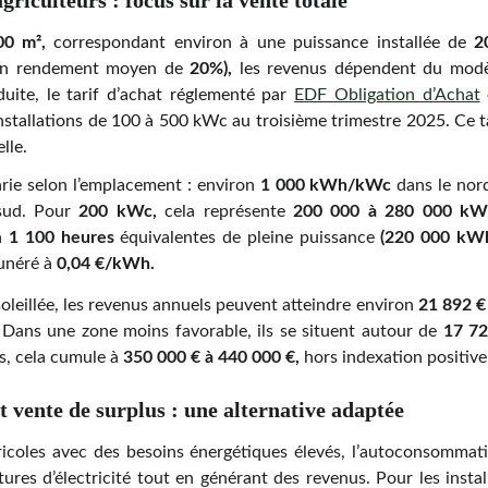
griculteurs : focus sur la vente totale
00 m²,
correspondant environ à une puissance installée de
2
c un rendement moyen de
20%),
les revenus dépendent du modè
oduite, le tarif d’achat réglementé par
EDF Obligation d’Achat
nstallations de 100 à 500 kWc au troisième trimestre 2025. Ce ta
lle.
rie selon l’emplacement : environ
1 000 kWh/kWc
dans le nord
sud. Pour
200 kWc,
cela représente
200 000 à 280 000 kWh
 à
1 100 heures
équivalentes de pleine puissance
(220 000 kW
munéré à
0,04 €/kWh.
oleillée, les revenus annuels peuvent atteindre environ
21 892 
Dans une zone moins favorable, ils se situent autour de
17 7
ns, cela cumule à
350 000 € à 440 000 €,
hors indexation positive
vente de surplus : une alternative adaptée
gricoles avec des besoins énergétiques élevés, l’autoconsommat
tures d’électricité tout en générant des revenus. Pour les insta