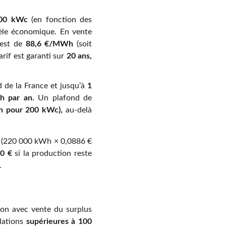
00 kWc
(en fonction des
le économique. En vente
est de
88,6 €/MWh
(soit
rif est garanti sur
20 ans,
 de la France et jusqu’à
1
 par an.
Un plafond de
h pour 200 kWc),
au-delà
€
(220 000 kWh × 0,0886 €
20 €
si la production reste
.
ion avec vente du surplus
llations
supérieures à 100