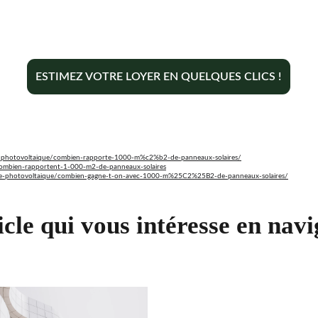
ESTIMEZ VOTRE LOYER EN QUELQUES CLICS !
lite-photovoltaique/combien-rapporte-1000-m%c2%b2-de-panneaux-solaires/
combien-rapportent-1-000-m2-de-panneaux-solaires
abilite-photovoltaique/combien-gagne-t-on-avec-1000-m%25C2%25B2-de-panneaux-solaires/
icle qui vous intéresse en navi