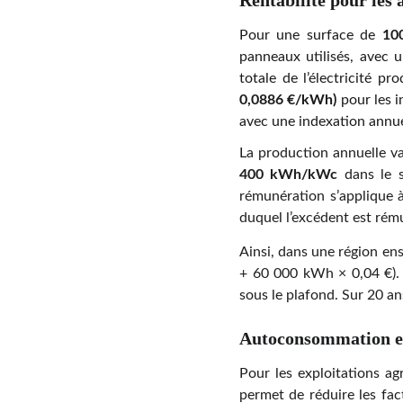
Rentabilité pour les a
Pour une surface de
10
panneaux utilisés, ave
totale de l’électricité pr
0,0886 €/kWh)
pour les i
avec une indexation annue
La production annuelle va
400 kWh/kWc
dans le 
rémunération s’applique
duquel l’excédent est ré
Ainsi, dans une région ens
+ 60 000 kWh × 0,04 €). 
sous le plafond. Sur 20 a
Autoconsommation et 
Pour les exploitations a
permet de réduire les fac