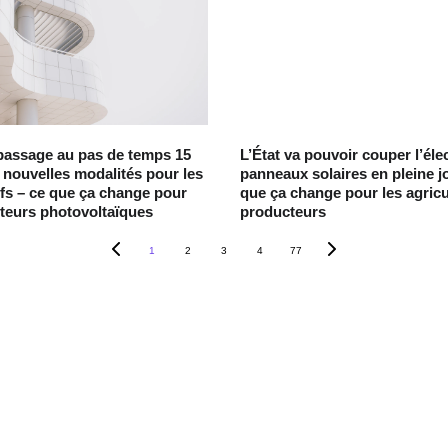
passage au pas de temps 15
L’État va pouvoir couper l’élec
 nouvelles modalités pour les
panneaux solaires en pleine j
ifs – ce que ça change pour
que ça change pour les agricu
teurs photovoltaïques
producteurs
1
2
3
4
77
En savoir plus
Qui sommes-nous ? 
r 
é.
Déposer votre projet