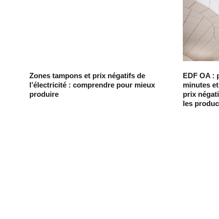
Zones tampons et prix négatifs de
EDF OA : 
l’électricité : comprendre pour mieux
minutes et
produire
prix négat
les produc
Chaque mois, recevez par email des conseils 
d'experts, des opportunités et des infos clés pou
lancer votre projet agrivoltaïque en toute sérénit