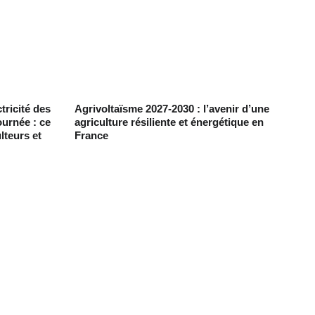
tricité des
Agrivoltaïsme 2027-2030 : l’avenir d’une
ournée : ce
agriculture résiliente et énergétique en
lteurs et
France
Contact
+33 6 10 95 39 14