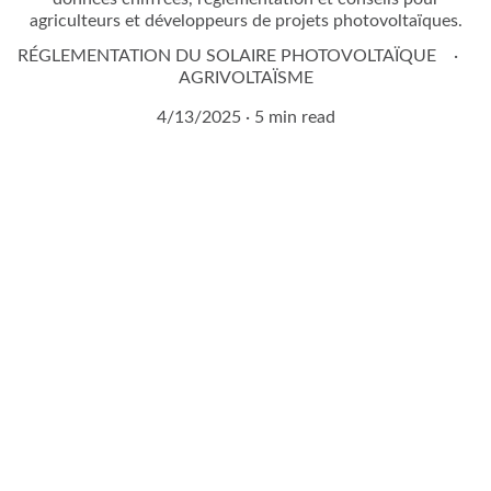
agriculteurs et développeurs de projets photovoltaïques.
RÉGLEMENTATION DU SOLAIRE PHOTOVOLTAÏQUE
AGRIVOLTAÏSME
4/13/2025
5 min read
Demandez à entrer en 
contact avec un expert 
agrivoltaïque !
Remplissez notre formulaire de contact en 2 
minutes.
Vous serez contacté sous 24H !