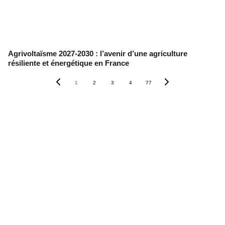
Agrivoltaïsme 2027-2030 : l’avenir d’une agriculture
résiliente et énergétique en France
1
2
3
4
77
Contact
+33 6 10 95 39 14
voary.fy@agrivoltis.fr
AGENCE PARIS