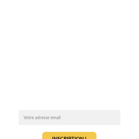
SIREN: 994 454 882
Suivez-nous sur les réseaux sociaux !
Chaque mois, recevez par email des 
conseils d'experts, des opportunités et 
des infos clés pour lancer votre projet 
agrivoltaïque en toute sérénité.
On vous ajoute à la liste ?
INSCRIPTION !