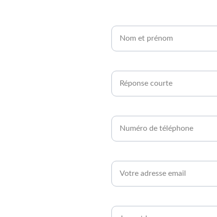
Nom et prénom*
en 
Êtes-vous agriculteur ou développe
rt 
Numéro de téléphone*
Email*
Quand serez-vous disponible ?*