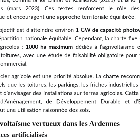
ntes, comme la loi Climat et Résilience (2021) et la loi 
es (mars 2023). Ces textes renforcent le rôle des 
ue et encouragent une approche territoriale équilibrée.
bjectif est d’atteindre environ
1 GW de capacité photov
artition nationale équitable. Cependant, la charte fixe d
gricoles :
1000 ha maximum
dédiés à l’agrivoltaïsme 
 toitures, avec une étude de faisabilité obligatoire pou
 commercial.
cier agricole est une priorité absolue. La charte recomm
tels que les toitures, les parkings, les friches industrielle
t d’envisager des installations sur terres agricoles. Cett
d’Aménagement, de Développement Durable et d’Éga
 une utilisation raisonnée des sols.
ivoltaïsme vertueux dans les Ardennes
ces artificialisés