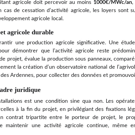
oitant agricole doit percevoir au moins
1000€/MWc/an
,
En cas de cessation d’activité agricole, les loyers sont 
veloppement agricole local.
et agricole durable
garantir une production agricole significative. Une étu
pour démontrer que l’activité agricole reste prédomin
 de projet, évalue la production sous panneaux, compar
ement la création d’un observatoire national de l’agrivol
 des Ardennes, pour collecter des données et promouvoir
cadre juridique
nstallations est une condition sine qua non. Les opérate
elles à la fin du projet, en privilégiant des fixations lé
 contrat tripartite entre le porteur de projet, le propr
 de maintenir une activité agricole continue, même