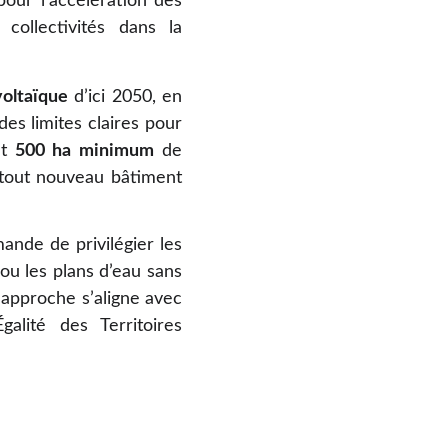
pour l’accélération des
collectivités dans la
oltaïque
d’ici 2050, en
es limites claires pour
et
500 ha minimum
de
r tout nouveau bâtiment
ande de privilégier les
s ou les plans d’eau sans
e approche s’aligne avec
lité des Territoires