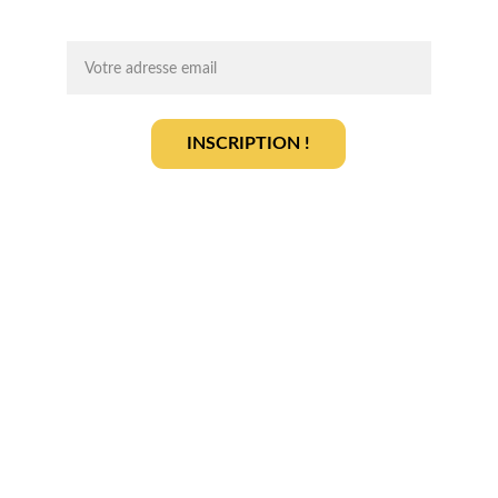
On vous ajoute à la liste ?
INSCRIPTION !
En vous inscrivant, vous acceptez notre 
politique de gestion des données
.
En savoir plus
Qui sommes-nous ? 
Devenir partenaire
Déposer votre projet
Votre terrain