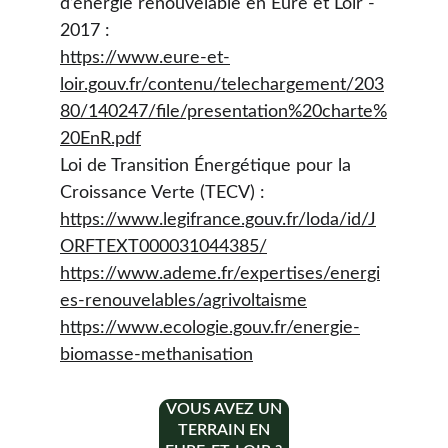
d’énergie renouvelable en Eure et Loir - 
2017 :
https://www.eure-et-
loir.gouv.fr/contenu/telechargement/203
80/140247/file/presentation%20charte%
20EnR.pdf
Loi de Transition Énergétique pour la 
Croissance Verte (TECV) :
https://www.legifrance.gouv.fr/loda/id/J
ORFTEXT000031044385/
https://www.ademe.fr/expertises/energi
es-renouvelables/agrivoltaisme
https://www.ecologie.gouv.fr/energie-
biomasse-methanisation
VOUS AVEZ UN
TERRAIN EN