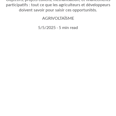
participatifs : tout ce que les agriculteurs et développeurs
doivent savoir pour saisir ces opportunités.
AGRIVOLTAÏSME
5/5/2025
5 min read
Demandez à entrer en 
contact avec un expert 
agrivoltaïque !
Remplissez notre formulaire de contact en 2 
minutes.
Vous serez contacté sous 24H !