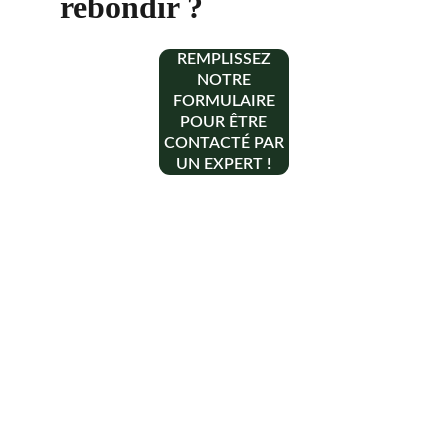
rebondir ?
REMPLISSEZ
NOTRE
FORMULAIRE
POUR ÊTRE
CONTACTÉ PAR
UN EXPERT !
Contact
+33 6 10 95 39 14
voary.fy@agrivoltis.fr
AGENCE PARIS
SIREN: 994 454 882
Suivez-nous sur les réseaux sociaux !