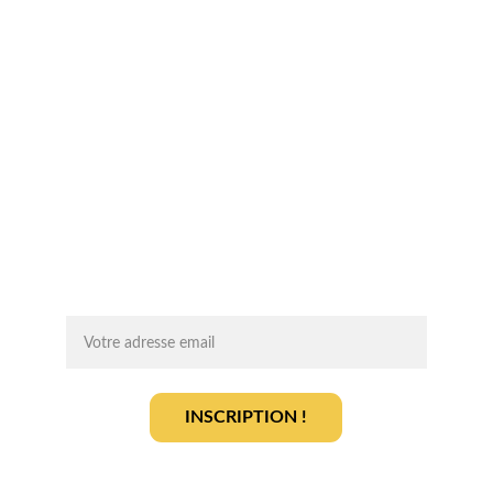
Chaque mois, recevez par email des 
conseils d'experts, des opportunités et 
des infos clés pour lancer votre projet 
agrivoltaïque en toute sérénité.
On vous ajoute à la liste ?
INSCRIPTION !
En vous inscrivant, vous acceptez notre 