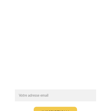
SIREN: 994 454 882
Suivez-nous sur les réseaux sociaux !
Chaque mois, recevez par email des 
conseils d'experts, des opportunités et 
des infos clés pour lancer votre projet 
agrivoltaïque en toute sérénité.
On vous ajoute à la liste ?