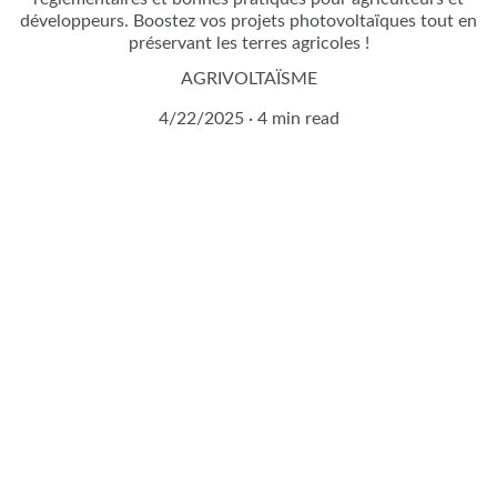
développeurs. Boostez vos projets photovoltaïques tout en
préservant les terres agricoles !
AGRIVOLTAÏSME
4/22/2025
4 min read
Demandez à entrer en 
contact avec un expert 
agrivoltaïque !
Remplissez notre formulaire de contact en 2 
minutes.
Vous serez contacté sous 24H !