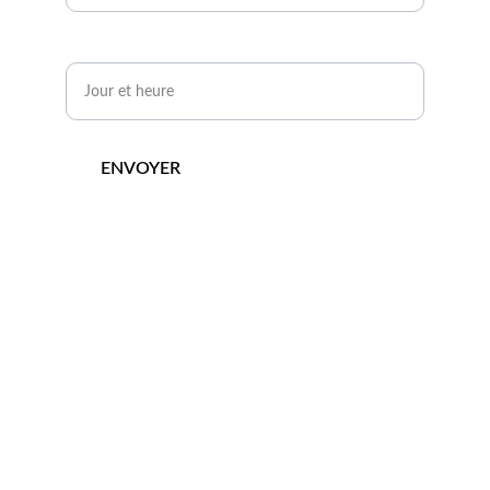
Quand serez-vous disponible ?*
ENVOYER