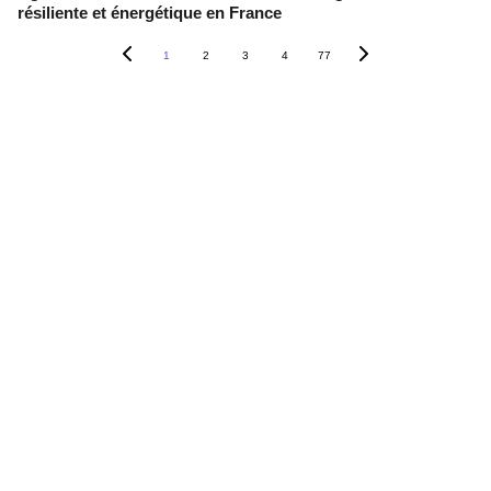
résiliente et énergétique en France
1
2
3
4
77
Contact
+33 6 10 95 39 14
voary.fy@agrivoltis.fr
AGENCE PARIS
SIREN: 994 454 882
Suivez-nous sur les réseaux sociaux !