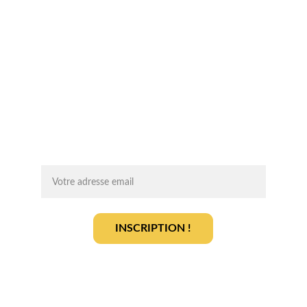
Chaque mois, recevez par email des 
conseils d'experts, des opportunités et 
des infos clés pour lancer votre projet 
agrivoltaïque en toute sérénité.
On vous ajoute à la liste ?
INSCRIPTION !
En vous inscrivant, vous acceptez notre 
politique de gestion des données
.