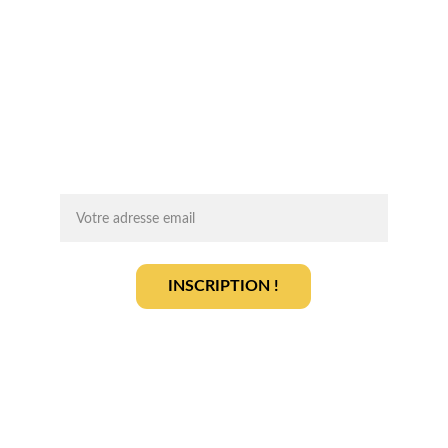
Chaque mois, recevez par email des 
conseils d'experts, des opportunités et 
des infos clés pour lancer votre projet 
agrivoltaïque en toute sérénité.
On vous ajoute à la liste ?
INSCRIPTION !
En vous inscrivant, vous acceptez notre 
politique de gestion des données
.
En savoir plus