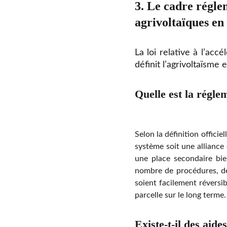
3. Le cadre régle
agrivoltaïques en
La loi relative à l’ac
définit l’agrivoltaïsm
Quelle est la régle
Selon la définition officie
système soit une alliance 
une place secondaire bien
nombre de procédures, de c
soient facilement réversi
parcelle sur le long terme
Existe-t-il des
aides