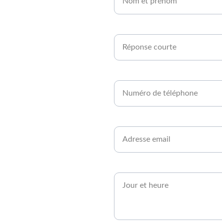
en 
Êtes-vous agriculteur ou développe
rt 
Numéro de téléphone*
Email*
Quand serez-vous disponible ?*