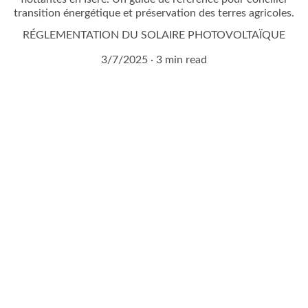
transition énergétique et préservation des terres agricoles.
RÉGLEMENTATION DU SOLAIRE PHOTOVOLTAÏQUE
3/7/2025
3 min read
Demandez à entrer en 
contact avec un expert 
agrivoltaïque !
Remplissez notre formulaire de contact en 2 
minutes.
Vous serez contacté sous 24H !