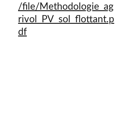
/file/Methodologie_ag
rivol_PV_sol_flottant.p
df
Contact
+33 6 10 95 39 14
voary.fy@agrivoltis.fr
AGENCE PARIS
SIREN: 994 454 882
Suivez-nous sur les réseaux sociaux !