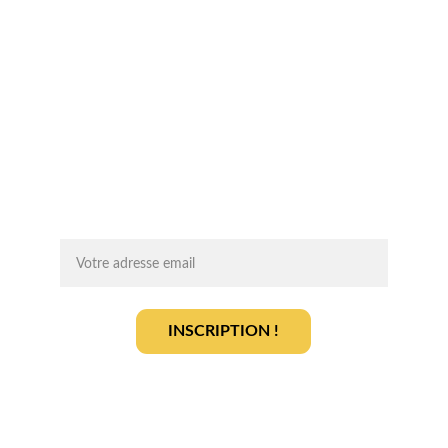
Chaque mois, recevez par email des 
conseils d'experts, des opportunités et 
des infos clés pour lancer votre projet 
agrivoltaïque en toute sérénité.
On vous ajoute à la liste ?
INSCRIPTION !
En vous inscrivant, vous acceptez notre 
politique de gestion des données
.