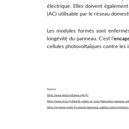
électrique. Elles doivent égalemen
(AC) utilisable par le réseau domest
Les modules formés sont enfermés 
longévité du panneau. C’est l’
encaps
cellules photovoltaïques contre les 
Sources :
https://www.photovoltaique.info/fr/
https://www.otovo.fr/blog/le-solaire-et-vous/fabrication-pann
https://mypower.engie.fr/conseils/panneaux-solaires/caracteristiqu