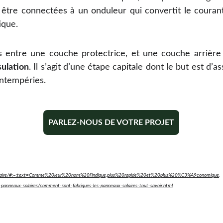
t être connectées à un onduleur qui convertit le couran
ique.
entre une couche protectrice, et une couche arrière e
ulation
. Il s’agit d’une étape capitale dont le but est d
intempéries.
PARLEZ-NOUS DE VOTRE PROJET
eau-solaire/#:~:text=Comme%20leur%20nom%20l'indique,plus%20rapide%20et%20plus%20%C3%A9conomique
.
es-panneaux-solaires/comment-sont-fabriques-les-panneaux-solaires-tout-savoir.html