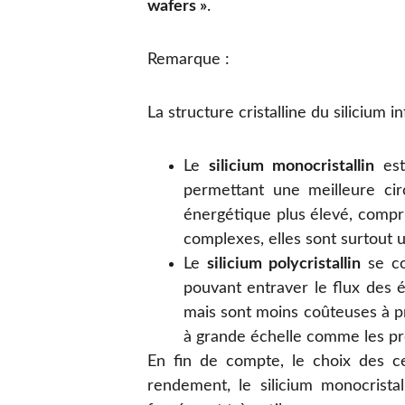
wafers »
.
Remarque :
La structure cristalline du silicium i
Le
silicium monocristallin
est
permettant une meilleure cir
énergétique plus élevé, compr
complexes, elles sont surtout uti
Le
silicium polycristallin
se co
pouvant entraver le flux des é
mais sont moins coûteuses à pro
à grande échelle comme les pro
En fin de compte, le choix des ce
rendement, le silicium monocrista