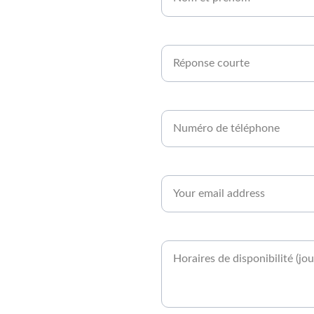
r en 
Êtes-vous agriculteur ou développe
xpert 
Numéro de téléphone
Adresse email*
utes.
Quand serez-vous disponible ?*