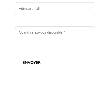
Message*
ENVOYER
Demandez à entrer en 
contact avec un expert 
agrivoltaïque !