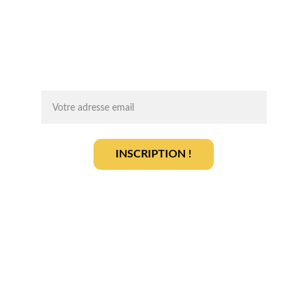
conseils d'experts, des opportunités et 
des infos clés pour lancer votre projet 
agrivoltaïque en toute sérénité.
On vous ajoute à la liste ?
INSCRIPTION !
En vous inscrivant, vous acceptez notre 
politique de gestion des données
.
En savoir plus
Qui sommes-nous ? 