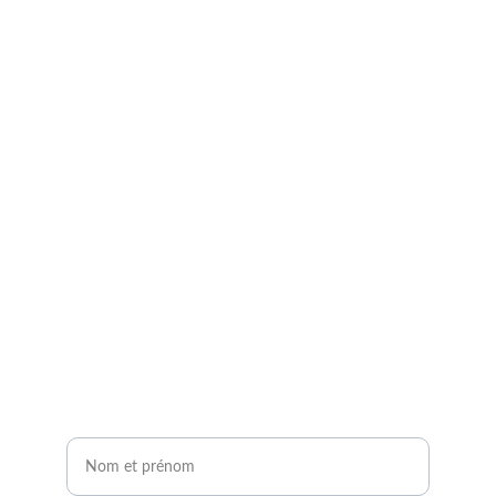
Demandez à entrer en 
contact avec un expert 
agrivoltaïque !
Remplissez notre formulaire de contact en 2 
minutes.
Vous serez contacté sous 24H !
Nom et prénom*