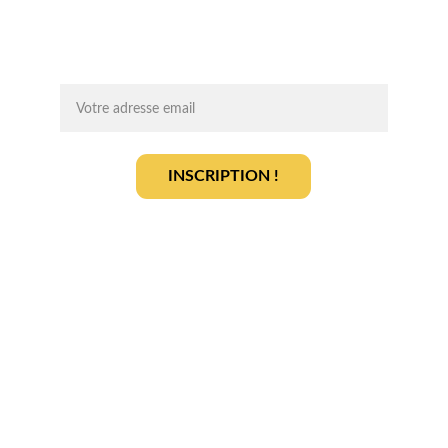
agrivoltaïque en toute sérénité.
On vous ajoute à la liste ?
INSCRIPTION !
En vous inscrivant, vous acceptez notre 
politique de gestion des données
.
En savoir plus
Qui sommes-nous ? 
Devenir partenaire
Déposer votre projet