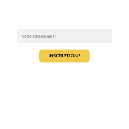
des infos clés pour lancer votre projet 
agrivoltaïque en toute sérénité.
On vous ajoute à la liste ?
INSCRIPTION !
En vous inscrivant, vous acceptez notre 
politique de gestion des données
.
En savoir plus
Qui sommes-nous ? 
Devenir partenaire