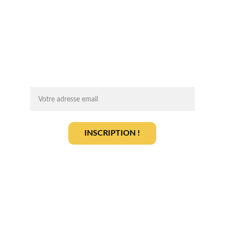
Chaque mois, recevez par email des 
conseils d'experts, des opportunités et 
des infos clés pour lancer votre projet 
agrivoltaïque en toute sérénité.
On vous ajoute à la liste ?
INSCRIPTION !
En vous inscrivant, vous acceptez notre 
politique de gestion des données
.
En savoir plus