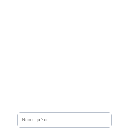
Demandez à entrer en 
contact avec un expert 
agrivoltaïque !
Remplissez notre formulaire de contact en 2 
minutes.
Vous serez contacté sous 24H !
Nom et prénom*