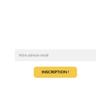
Chaque mois, recevez par email des 
conseils d'experts, des opportunités et 
des infos clés pour lancer votre projet 
agrivoltaïque en toute sérénité.
On vous ajoute à la liste ?
INSCRIPTION !
En vous inscrivant, vous acceptez notre 
politique de gestion des données
.