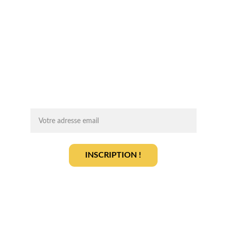
Chaque mois, recevez par email des 
conseils d'experts, des opportunités et 
des infos clés pour lancer votre projet 
agrivoltaïque en toute sérénité.
On vous ajoute à la liste ?
INSCRIPTION !
En vous inscrivant, vous acceptez notre 
politique de gestion des données
.