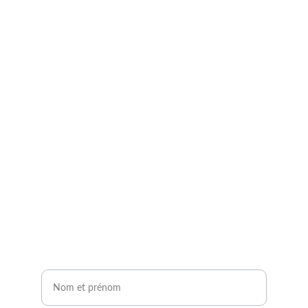
Demandez à entrer en 
contact avec un expert 
agrivoltaïque !
Remplissez notre formulaire de contact en 2 
minutes.
Vous serez contacté sous 24H !
Nom et prénom*