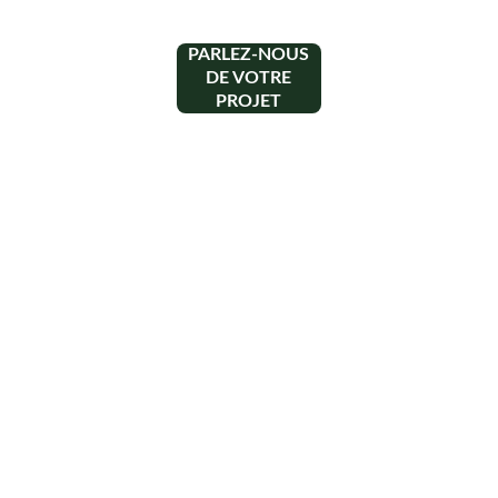
PARLEZ-NOUS
DE VOTRE
PROJET
Contact
+33 6 10 95 39 14
voary.fy@agrivoltis.fr
AGENCE PARIS
SIREN: 994 454 882
Suivez-nous sur les réseaux sociaux !