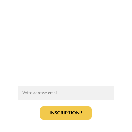
Chaque mois, recevez par email des 
conseils d'experts, des opportunités et 
des infos clés pour lancer votre projet 
agrivoltaïque en toute sérénité.
On vous ajoute à la liste ?
INSCRIPTION !
En vous inscrivant, vous acceptez notre 