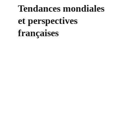
Tendances mondiales 
et perspectives 
françaises
Contact
+33 6 10 95 39 14
voary.fy@agrivoltis.fr
AGENCE PARIS
SIREN: 994 454 882
Suivez-nous sur les réseaux sociaux !