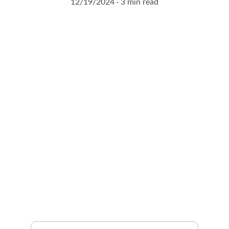
12/19/2024
3 min read
Demandez à entrer en 
contact avec un expert 
agrivoltaïque !
Remplissez notre formulaire de contact en 2 
minutes.
Vous serez contacté sous 24H !
Nom et prénom*