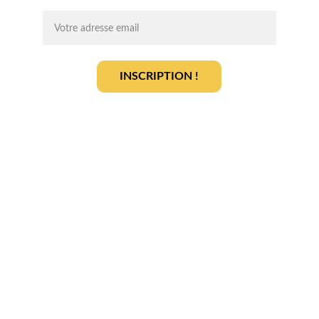
INSCRIPTION !
En vous inscrivant, vous acceptez notre 
politique de gestion des données
.
En savoir plus
Qui sommes-nous ? 
Devenir partenaire
Déposer votre projet
Votre terrain