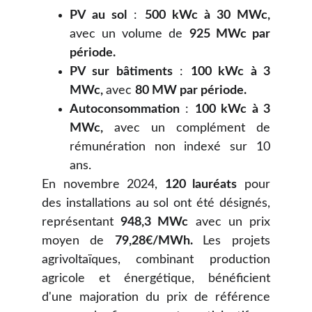
PV au sol
:
500 kWc à 30 MWc,
avec un volume de
925 MWc par
période.
PV sur bâtiments
:
100 kWc à 3
MWc,
avec
80 MW par période.
Autoconsommation
:
100 kWc à 3
MWc,
avec un complément de
rémunération non indexé sur 10
ans.
En novembre 2024,
120 lauréats
pour
des installations au sol ont été désignés,
représentant
948,3 MWc
avec un prix
moyen de
79,28€/MWh.
Les projets
agrivoltaïques, combinant production
agricole et énergétique, bénéficient
d'une majoration du prix de référence