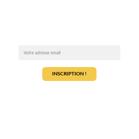
Chaque mois, recevez par email des 
conseils d'experts, des opportunités et 
des infos clés pour lancer votre projet 
agrivoltaïque en toute sérénité.
On vous ajoute à la liste ?
INSCRIPTION !
En vous inscrivant, vous acceptez notre 
politique de gestion des données
.
En savoir plus
Qui sommes-nous ? 