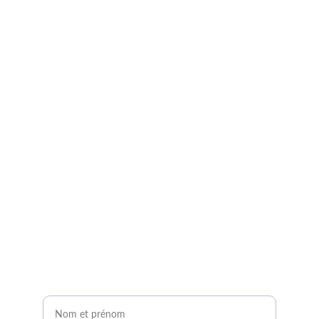
Demandez à entrer en 
contact avec un expert 
agrivoltaïque !
Remplissez notre formulaire de contact en 2 
minutes.
Vous serez contacté sous 24H !
Nom et prénom*