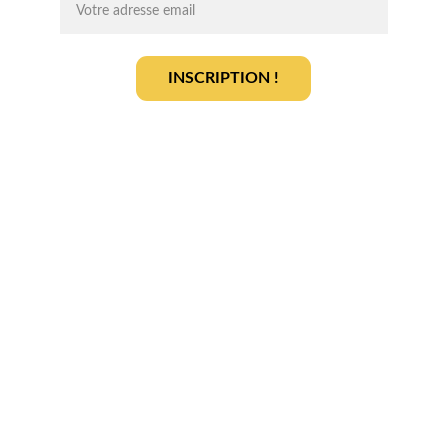
INSCRIPTION !
En vous inscrivant, vous acceptez notre 
politique de gestion des données
.
En savoir plus
Qui sommes-nous ? 
Devenir partenaire
Déposer votre projet
Votre terrain
Actualités