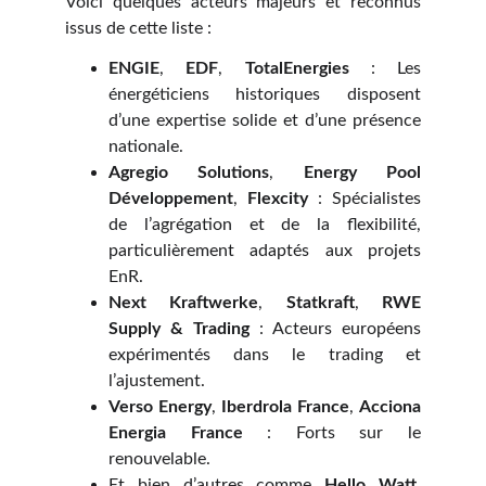
Voici quelques acteurs majeurs et reconnus
issus de cette liste :
ENGIE
,
EDF
,
TotalEnergies
: Les
énergéticiens historiques disposent
d’une expertise solide et d’une présence
nationale.
Agregio Solutions
,
Energy Pool
Développement
,
Flexcity
: Spécialistes
de l’agrégation et de la flexibilité,
particulièrement adaptés aux projets
EnR.
Next Kraftwerke
,
Statkraft
,
RWE
Supply & Trading
: Acteurs européens
expérimentés dans le trading et
l’ajustement.
Verso Energy
,
Iberdrola France
,
Acciona
Energia France
: Forts sur le
renouvelable.
Et bien d’autres comme
Hello Watt
,