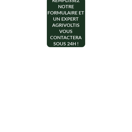
REMPLISSEZ
NOTRE
FORMULAIRE ET
UN EXPERT
AGRIVOLTIS
VOUS
CONTACTERA
SOUS 24H !
Contact
+33 6 10 95 39 14
voary.fy@agrivoltis.fr
AGENCE PARIS
SIREN: 994 454 882
Suivez-nous sur les réseaux sociaux !