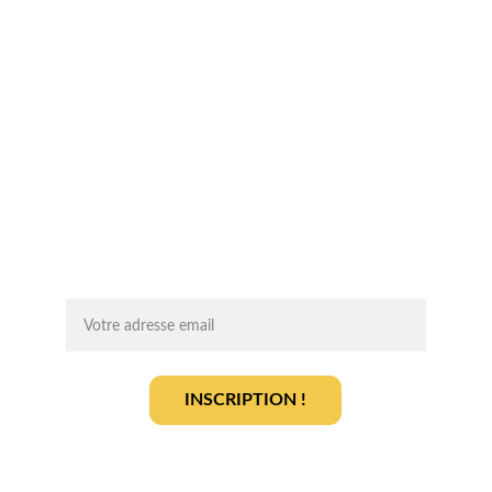
Chaque mois, recevez par email des 
conseils d'experts, des opportunités et 
des infos clés pour lancer votre projet 
agrivoltaïque en toute sérénité.
On vous ajoute à la liste ?
INSCRIPTION !
En vous inscrivant, vous acceptez notre 