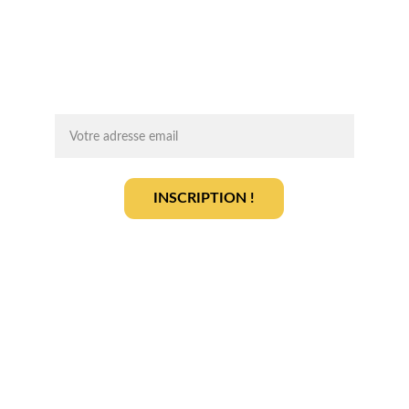
conseils d'experts, des opportunités et 
des infos clés pour lancer votre projet 
agrivoltaïque en toute sérénité.
On vous ajoute à la liste ?
INSCRIPTION !
En vous inscrivant, vous acceptez notre 
politique de gestion des données
.
En savoir plus
Qui sommes-nous ? 