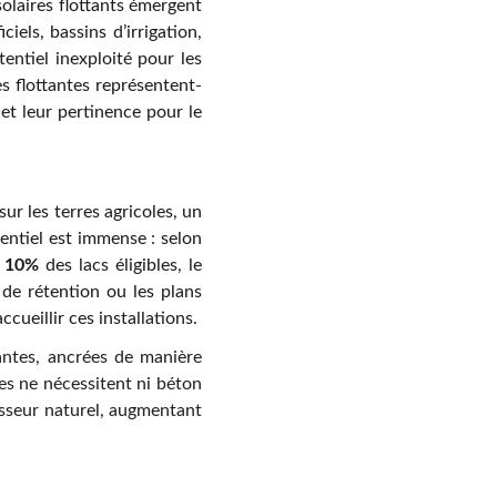
solaires flottants émergent
els, bassins d’irrigation,
tentiel inexploité pour les
es flottantes représentent-
et leur pertinence pour le
ur les terres agricoles, un
entiel est immense : selon
e
10%
des lacs éligibles, le
s de rétention ou les plans
cueillir ces installations.
antes, ancrées de manière
les ne nécessitent ni béton
disseur naturel, augmentant