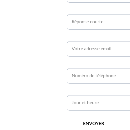
en 
Êtes-vous agriculteur ou développe
rt 
Email*
Numéro de téléphone*
Quand serez-vous disponible ?*
ENVOYER