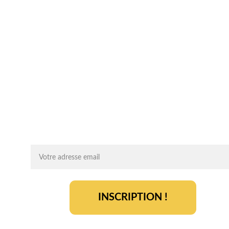
Chaque mois, recevez par email des conseils 
d'experts, des opportunités et des infos clés pou
lancer votre projet agrivoltaïque en toute sérénit
On vous ajoute à la liste ?
INSCRIPTION !