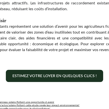
rojets attractifs. Les infrastructures de raccordement exista
réseau, réduisant les coûts d’installation.
sir
tants représentent une solution d’avenir pour les agriculteurs f
tent de valoriser des zones d’eau inutilisées tout en contribuant à
re clair, des aides financières et une compatibilité avec les 
uble opportunité : économique et écologique. Pour explorer ce
pour évaluer la faisabilité de votre projet et maximiser vos reven
ESTIMEZ VOTRE LOYER EN QUELQUES CLICS !
anneau-solaire-flottant-une-opportunite-d-avenir
/actus/solaire-flottant-cette-etude-revele-leur-impact-environnemental/
e-nouvelle-opportunite-pour-le-photovoltaique/