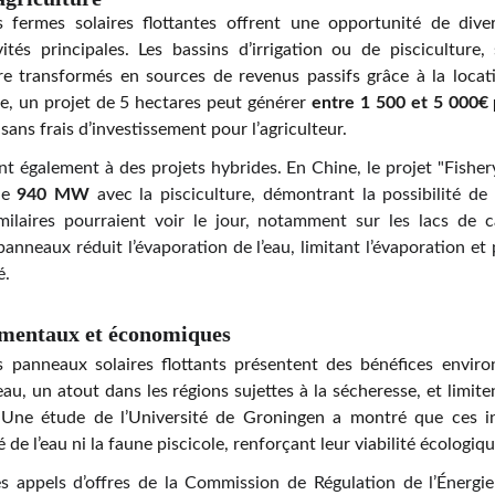
es fermes solaires flottantes offrent une opportunité de diver
ités principales. Les bassins d’irrigation ou de pisciculture,
tre transformés en sources de revenus passifs grâce à la locat
e, un projet de 5 hectares peut générer
entre 1 500 et 5 000€ 
sans frais d’investissement pour l’agriculteur.
rent également à des projets hybrides. En Chine, le projet "Fish
 de
940 MW
avec la pisciculture, démontrant la possibilité de 
imilaires pourraient voir le jour, notamment sur les lacs de c
panneaux réduit l’évaporation de l’eau, limitant l’évaporation et
é.
mentaux et économiques
es panneaux solaires flottants présentent des bénéfices envir
eau, un atout dans les régions sujettes à la sécheresse, et limiten
Une étude de l’Université de Groningen a montré que ces ins
é de l’eau ni la faune piscicole, renforçant leur viabilité écologiqu
es appels d’offres de la Commission de Régulation de l’Énergie