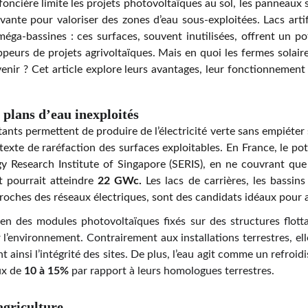
foncière limite les projets photovoltaïques au sol, les panneaux 
te pour valoriser des zones d’eau sous-exploitées. Lacs artifici
méga-bassines : ces surfaces, souvent inutilisées, offrent un po
ppeurs de projets agrivoltaïques. Mais en quoi les fermes solair
enir ? Cet article explore leurs avantages, leur fonctionnement 
 plans d’eau inexploités
tants permettent de produire de l’électricité verte sans empiéter s
exte de raréfaction des surfaces exploitables. En France, le pot
y Research Institute of Singapore (SERIS), en ne couvrant qu
t pourrait atteindre
22 GWc.
Les lacs de carrières, les bassin
proches des réseaux électriques, sont des candidats idéaux pour ac
en des modules photovoltaïques fixés sur des structures flott
 l’environnement. Contrairement aux installations terrestres, el
t ainsi l’intégrité des sites. De plus, l’eau agit comme un refroi
ux de
10 à 15%
par rapport à leurs homologues terrestres.
agriculture