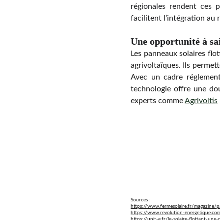
régionales rendent ces p
facilitent l’intégration au 
Une opportunité à sai
Les panneaux solaires flot
agrivoltaïques. Ils permet
Avec un cadre réglementai
technologie offre une do
experts comme
Agrivoltis
Sources :
https://www.fermesolaire.fr/magazine/p
https://www.revolution-energetique.com
https://unit-e.fr/le-solaire-flottant-un