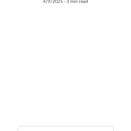
4/9/2025
3 min read
Demandez à entrer en 
contact avec un expert 
agrivoltaïque !
Remplissez notre formulaire de contact en 2 
minutes.
Vous serez contacté sous 24H !
Nom et prénom*