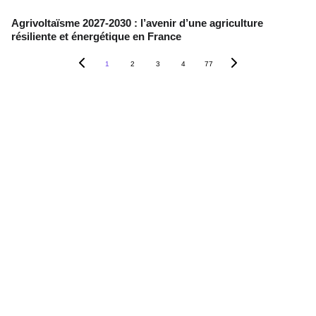
Agrivoltaïsme 2027-2030 : l’avenir d’une agriculture
résiliente et énergétique en France
1
2
3
4
77
Contact
+33 6 10 95 39 14
voary.fy@agrivoltis.fr
AGENCE PARIS
SIREN: 994 454 882
Suivez-nous sur les réseaux sociaux !