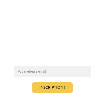
Chaque mois, recevez par email des 
conseils d'experts, des opportunités et 
des infos clés pour lancer votre projet 
agrivoltaïque en toute sérénité.
On vous ajoute à la liste ?
INSCRIPTION !
En vous inscrivant, vous acceptez notre 