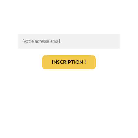
des infos clés pour lancer votre projet 
agrivoltaïque en toute sérénité.
On vous ajoute à la liste ?
INSCRIPTION !
En vous inscrivant, vous acceptez notre 
politique de gestion des données
.
En savoir plus
Qui sommes-nous ? 
Devenir partenaire