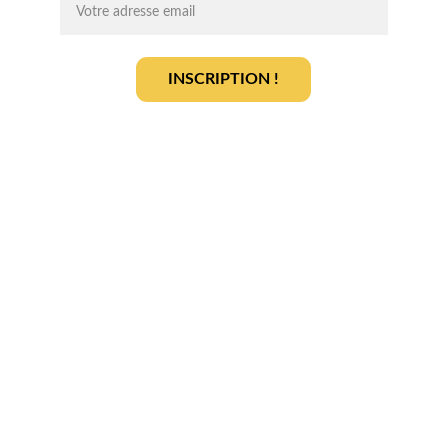
INSCRIPTION !
En vous inscrivant, vous acceptez notre 
politique de gestion des données
.
En savoir plus
Qui sommes-nous ? 
Devenir partenaire
Déposer votre projet
Votre terrain
Actualités