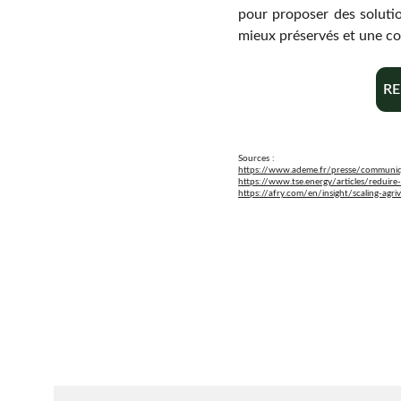
pour proposer des solutio
mieux préservés et une con
RE
Sources :
https://www.ademe.fr/presse/communique
https://www.tse.energy/articles/reduire-
https://afry.com/en/insight/scaling-agri
Chaque mois, recevez par email des conseils 
d'experts, des opportunités et des infos clés pou
lancer votre projet agrivoltaïque en toute sérénit
On vous ajoute à la liste ?