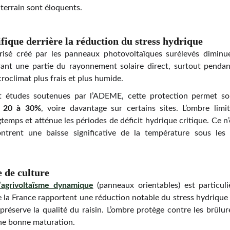
terrain sont éloquents.
fique derrière la réduction du stress hydrique
trisé créé par les panneaux photovoltaïques surélevés diminue
trant une partie du rayonnement solaire direct, surtout pendan
croclimat plus frais et plus humide.
et études soutenues par l’ADEME, cette protection permet 
de 20 à 30%
, voire davantage sur certains sites. L’ombre limi
gtemps et atténue les périodes de déficit hydrique critique. Ce n
ntrent une baisse significative de la température sous les s
e de culture
l’agrivoltaïsme dynamique
(panneaux orientables) est particul
e la France rapportent une réduction notable du stress hydrique 
réserve la qualité du raisin. L’ombre protège contre les brûlure
ne bonne maturation.