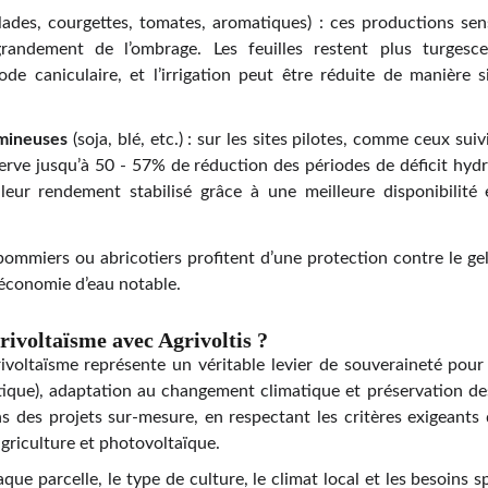
lades, courgettes, tomates, aromatiques) : ces productions sens
grandement de l’ombrage. Les feuilles restent plus turgesc
de caniculaire, et l’irrigation peut être réduite de manière s
umineuses
(soja, blé, etc.) : sur les sites pilotes, comme ceux sui
rve jusqu’à 50 - 57% de réduction des périodes de déficit hydri
 leur rendement stabilisé grâce à une meilleure disponibilité
 pommiers ou abricotiers profitent d’une protection contre le gel 
 économie d’eau notable.
rivoltaïsme avec Agrivoltis ?
rivoltaïsme représente un véritable levier de souveraineté pour 
tique), adaptation au changement climatique et préservation d
s des projets sur-mesure, en respectant les critères exigeant
agriculture et photovoltaïque.
ue parcelle, le type de culture, le climat local et les besoins sp