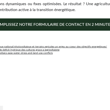
ns dynamiques ou fixes optimisées. Le résultat ? Une agriculture
tribution active à la transition énergétique.
MPLISSEZ NOTRE FORMULAIRE DE CONTACT EN 2 MINUTE
-national/photovoltaique-et-terrains-agricoles-un-enjeu-au-coeur-des-objectifs-energetiques/
le-deficit-hydrique-des-cultures-grace-a-lagrivoltaisme
voltaics-ease-water-stress-and-land-use-conflicts
En savoir plus
Qui sommes-nous ? 
r 
é.
Déposer votre projet
Devenir partenaire
Actualités