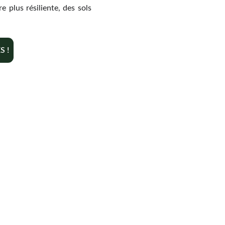
 plus résiliente, des sols
S !
Contact
+33 6 10 95 39 14
voary.fy@agrivoltis.fr