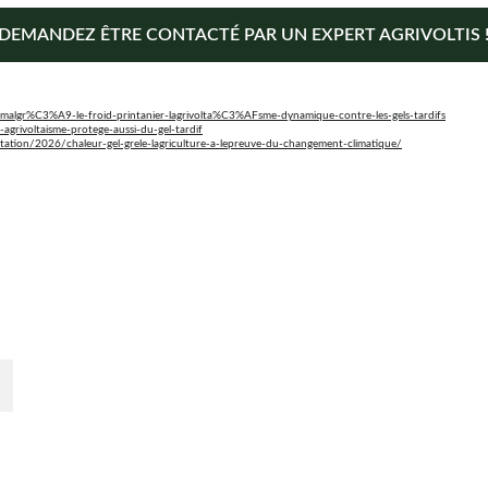
DEMANDEZ ÊTRE CONTACTÉ PAR UN EXPERT AGRIVOLTIS 
ir-malgr%C3%A9-le-froid-printanier-lagrivolta%C3%AFsme-dynamique-contre-les-gels-tardifs
agrivoltaisme-protege-aussi-du-gel-tardif
entation/2026/chaleur-gel-grele-lagriculture-a-lepreuve-du-changement-climatique/
En savoir plus
Qui sommes-nous ? 
r 
é.
Déposer votre projet
Devenir partenaire
Actualités
Votre terrain
CGU
Politique de confidentialité