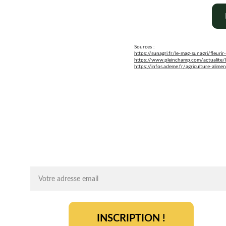
Sources :
https://sunagri.fr/le-mag-sunagri/fleur
https://www.pleinchamp.com/actualite/l-
https://infos.ademe.fr/agriculture-alim
Chaque mois, recevez par email des conseils 
d'experts, des opportunités et des infos clés pou
lancer votre projet agrivoltaïque en toute sérénit
On vous ajoute à la liste ?
INSCRIPTION !