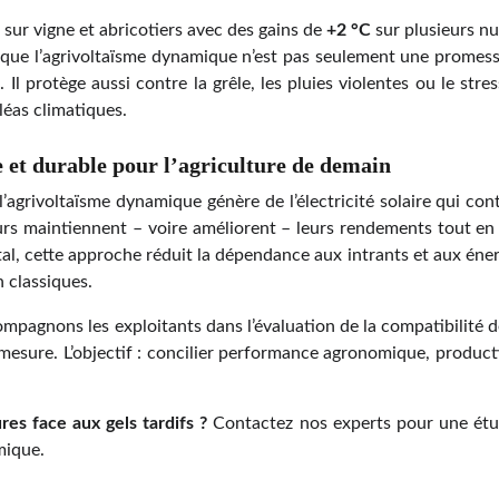
sur vigne et abricotiers avec des gains de
+2 °C
sur plusieurs nu
ue l’agrivoltaïsme dynamique n’est pas seulement une promesse
 Il protège aussi contre la grêle, les pluies violentes ou le stre
léas climatiques.
e et durable pour l’agriculture de demain
l’agrivoltaïsme dynamique génère de l’électricité solaire qui co
urs maintiennent – voire améliorent – leurs rendements tout en d
l, cette approche réduit la dépendance aux intrants et aux énerg
 classiques.
pagnons les exploitants dans l’évaluation de la compatibilité de
 mesure. L’objectif : concilier performance agronomique, product
res face aux gels tardifs ?
Contactez nos experts pour une étu
mique.