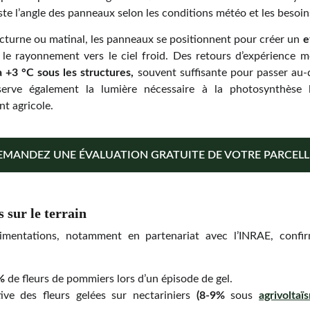
uste l’angle des panneaux selon les conditions météo et les besoin
octurne ou matinal, les panneaux se positionnent pour créer un
e
e le rayonnement vers le ciel froid. Des retours d’expérience
 +3 °C sous les structures,
souvent suffisante pour passer au-d
serve également la lumière nécessaire à la photosynthèse 
t agricole.
EMANDEZ UNE ÉVALUATION GRATUITE DE VOTRE PARCELLE
s sur le terrain
imentations, notamment en partenariat avec l’INRAE, confirm
%
de fleurs de pommiers lors d’un épisode de gel.
tive des fleurs gelées sur nectariniers
(8-9%
sous
agrivoltaï