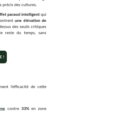
s précis des cultures.
ffet parasol intelligent
qui
 montrent
une élévation de
essus des seuils critiques
le reste du temps, sans
 !
ent l’efficacité de cette
sme
contre
33%
en zone