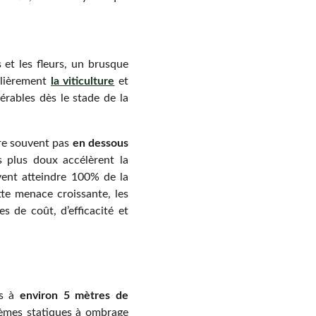
et les fleurs, un brusque
ulièrement
la viticulture
et
rables dès le stade de la
ère souvent pas
en dessous
s plus doux accélèrent la
vent atteindre 100% de la
tte menace croissante, les
es de coût, d’efficacité et
és à
environ 5 mètres de
stèmes statiques à ombrage