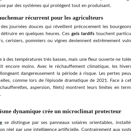
passe par des systèmes qui protègent tout en produisant.
cauchemar récurrent pour les agriculteurs
des journées douces qui réveillent précocement les bourgeons 
t détruire en quelques heures. Ces
gels tardifs
touchent partic
rs, cerisiers, pommiers ou vignes deviennent extrêmement vulné
 à des températures très basses, mais une fleur ouverte ne tol
it encore moins. Avec le réchauffement climatique, les hiver
allongeant dangereusement la période à risque. Les pertes peu
celles, comme lors de l’épisode dramatique de 2021. Face à ce
(chaufferettes, aspersion, filets) montrent leurs limites en term
.
ïsme dynamique crée un microclimat protecteur
ue
se distingue par ses panneaux solaires orientables, install
ps réel par une intelligence artificielle. Contrairement aux sy