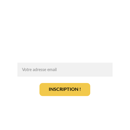
Chaque mois, recevez par email des 
conseils d'experts, des opportunités et 
des infos clés pour lancer votre projet 
agrivoltaïque en toute sérénité.
On vous ajoute à la liste ?
INSCRIPTION !
En vous inscrivant, vous acceptez notre 
politique de gestion des données
.