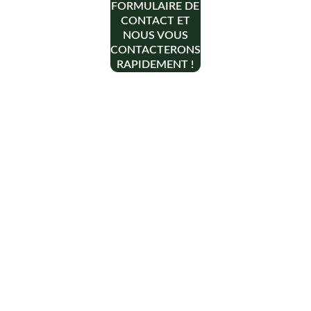
FORMULAIRE DE
CONTACT ET
NOUS VOUS
CONTACTERONS
RAPIDEMENT !
Contact
+33 6 10 95 39 14
voary.fy@agrivoltis.fr
AGENCE PARIS
SIREN: 994 454 882
Suivez-nous sur les réseaux sociaux !