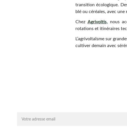
transition écologique. De
blé ou céréales, avec une
Chez
Agrivoltis,
nous acc
rotations et itinéraires te
L’agrivoltaïsme sur grande
cultiver demain avec sérén
Chaque mois, recevez par email des conseils 
d'experts, des opportunités et des infos clés pou
lancer votre projet agrivoltaïque en toute sérénit
On vous ajoute à la liste ?