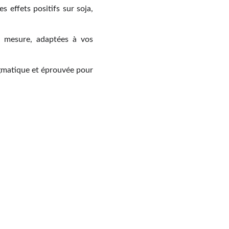
 effets positifs sur soja,
r mesure, adaptées à vos
ragmatique et éprouvée pour
Contact
+33 6 10 95 39 14
voary.fy@agrivoltis.fr
AGENCE PARIS