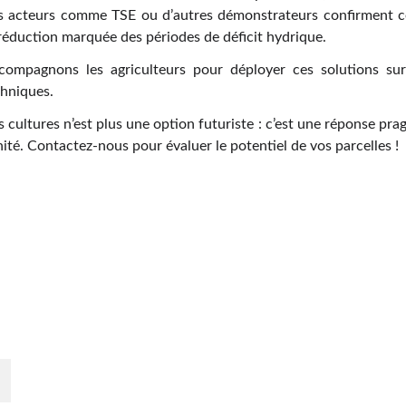
s acteurs comme TSE ou d’autres démonstrateurs confirment ces
 réduction marquée des périodes de déficit hydrique.
ompagnons les agriculteurs pour déployer ces solutions su
chniques.
s cultures n’est plus une option futuriste : c’est une réponse p
ité. Contactez-nous pour évaluer le potentiel de vos parcelles !
En savoir plus
Qui sommes-nous ? 
r 
é.
Déposer votre projet
Devenir partenaire
Actualités
Votre terrain