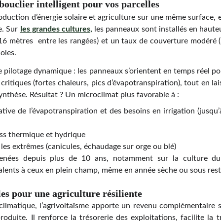
bouclier intelligent pour vos parcelles
duction d’énergie solaire et agriculture sur une même surface, en
e. Sur
les grandes cultures,
les panneaux sont installés en hauteu
16 mètres entre les rangées) et un taux de couverture modéré 
oles.
le pilotage dynamique : les panneaux s’orientent en temps réel po
itiques (fortes chaleurs, pics d’évapotranspiration), tout en la
nthèse. Résultat ? Un microclimat plus favorable à :
cative de l’évapotranspiration et des besoins en irrigation (jus
ess thermique et hydrique
 les extrêmes (canicules, échaudage sur orge ou blé)
enées depuis plus de 10 ans, notamment sur la culture du
lents à ceux en plein champ, même en année sèche ou sous restr
es pour une agriculture résiliente
climatique, l’agrivoltaïsme apporte un revenu complémentaire st
produite. Il renforce la trésorerie des exploitations, facilite la 