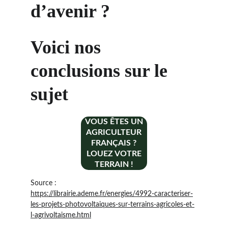
d’avenir ?
Voici nos 
conclusions sur le 
sujet
VOUS ÊTES UN
AGRICULTEUR
FRANÇAIS ?
LOUEZ VOTRE
TERRAIN !
Source : 
https://librairie.ademe.fr/energies/4992-caracteriser-
les-projets-photovoltaiques-sur-terrains-agricoles-et-
l-agrivoltaisme.html