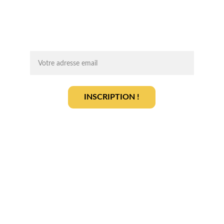
des infos clés pour lancer votre projet 
agrivoltaïque en toute sérénité.
On vous ajoute à la liste ?
INSCRIPTION !
En vous inscrivant, vous acceptez notre 
politique de gestion des données
.
En savoir plus
Qui sommes-nous ? 
Devenir partenaire