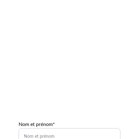
Demandez à entrer en 
contact avec un expert 
agrivoltaïque !
Remplissez notre formulaire de contact en 2 
minutes.
Vous serez contacté sous 24H !
Nom et prénom*