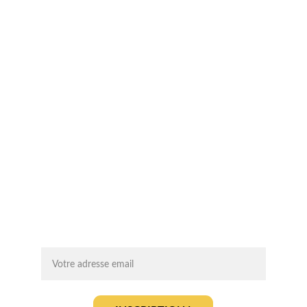
SIREN: 994 454 882
Suivez-nous sur les réseaux sociaux !
Chaque mois, recevez par email des 
conseils d'experts, des opportunités et 
des infos clés pour lancer votre projet 
agrivoltaïque en toute sérénité.
On vous ajoute à la liste ?