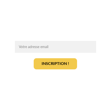
Chaque mois, recevez par email des 
conseils d'experts, des opportunités et 
des infos clés pour lancer votre projet 
agrivoltaïque en toute sérénité.
On vous ajoute à la liste ?
INSCRIPTION !
En vous inscrivant, vous acceptez notre 
politique de gestion des données
.
En savoir plus