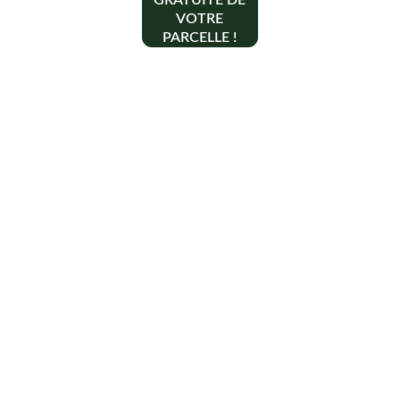
GRATUITE DE
VOTRE
PARCELLE !
Contact
+33 6 10 95 39 14
voary.fy@agrivoltis.fr
AGENCE PARIS
SIREN: 994 454 882
Suivez-nous sur les réseaux sociaux !