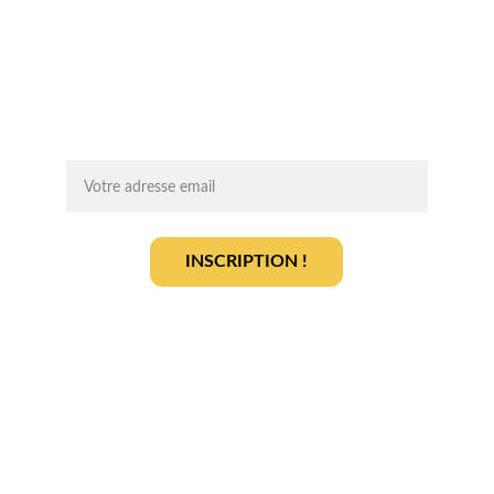
Chaque mois, recevez par email des 
conseils d'experts, des opportunités et 
des infos clés pour lancer votre projet 
agrivoltaïque en toute sérénité.
On vous ajoute à la liste ?
INSCRIPTION !
En vous inscrivant, vous acceptez notre 
politique de gestion des données
.
En savoir plus
Qui sommes-nous ? 