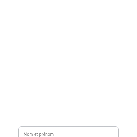
Demandez à entrer en 
contact avec un expert 
agrivoltaïque !
Remplissez notre formulaire de contact en 2 
minutes.
Vous serez contacté sous 24H !
Nom et prénom*