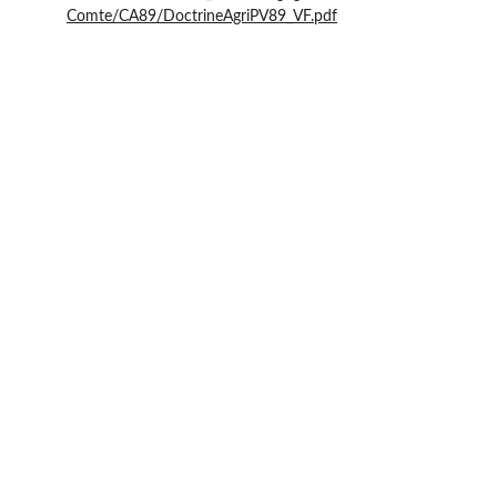
Comte/CA89/DoctrineAgriPV89_VF.pdf
Contact
+33 6 10 95 39 14
voary.fy@agrivoltis.fr
AGENCE PARIS
SIREN: 994 454 882
Suivez-nous sur les réseaux sociaux !