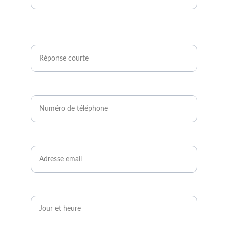
Êtes-vous agriculteur ou développeur de
projets photovoltaïques ?*
Numéro de téléphone*
Email*
Quand serez-vous disponible ?*