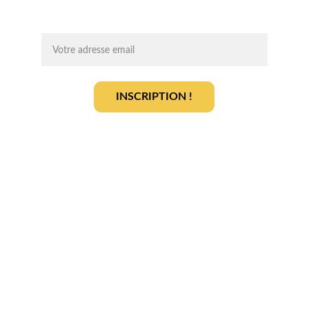
On vous ajoute à la liste ?
INSCRIPTION !
En vous inscrivant, vous acceptez notre 
politique de gestion des données
.
En savoir plus
Qui sommes-nous ? 
Devenir partenaire
Déposer votre projet
Votre terrain