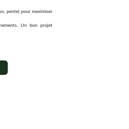
ion, pente) pour maximiser
nements. Un bon projet
Contact
+33 6 10 95 39 14