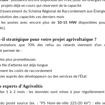
cueil
: puissance encore disponible (en MW) pour les énergies r
 projets déjà en cours qui réservent de la capacité
 d’avancement du Schéma Régional de Raccordement aux Énergi
volution des capacités ces derniers mois
ez les postes avec encore plus de
10-15 MW
disponibles pour
Wc).
t-il stratégique pour votre projet agrivoltaïque ?
nstatons que 70% des refus ou retards viennent d’un ré
 permet de :
s les plus prometteuses
a file d’attente est déjà longue
ément les coûts de raccordement
ier auprès des développeurs ou des services de l’État
s experts d'Agrivoltis
us les 1 à 2 mois : les données sont mises à jour régulièremen
 du poste source (ex. : "PS Nom-de-ville 225/20 kV") : elle