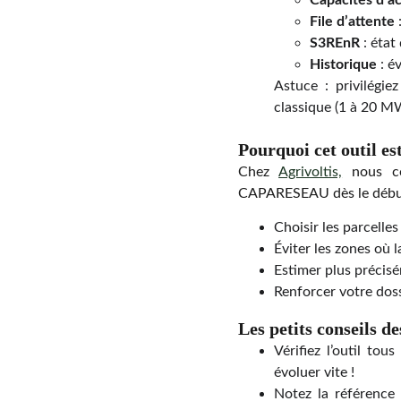
Capacités d’ac
File d’attente
:
S3REnR
: état
Historique
: é
Astuce : privilégi
classique (1 à 20 M
Pourquoi cet outil es
Chez
Agrivoltis,
nous co
CAPARESEAU dès le début
Choisir les parcelle
Éviter les zones où l
Estimer plus précis
Renforcer votre doss
Les petits conseils de
Vérifiez l’outil to
évoluer vite !
Notez la référence