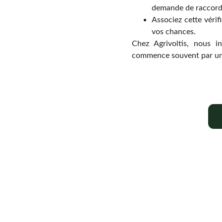
demande de raccor
Associez cette vérif
vos chances.
Chez
Agrivoltis,
nous in
commence souvent par un
Chaque mois, recevez par email des conseils 
d'experts, des opportunités et des infos clés pou