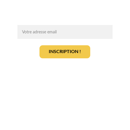
agrivoltaïque en toute sérénité.
On vous ajoute à la liste ?
INSCRIPTION !
En vous inscrivant, vous acceptez notre 
politique de gestion des données
.
En savoir plus
Qui sommes-nous ? 
Devenir partenaire