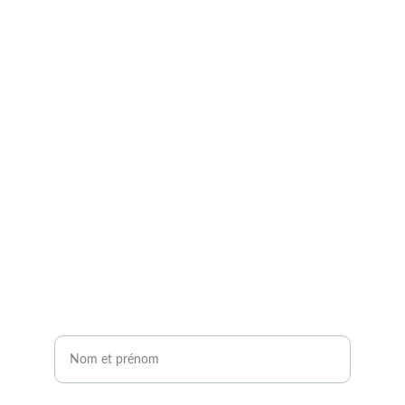
Demandez à entrer en 
contact avec un expert 
agrivoltaïque !
Remplissez notre formulaire de contact en 2 
minutes.
Vous serez contacté sous 24H !
Nom et prénom*